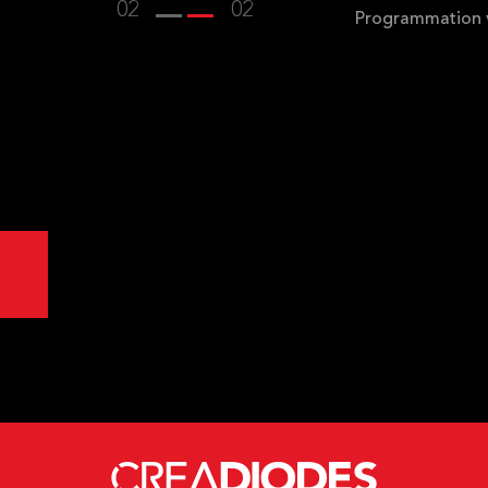
02
02
Programmation vi