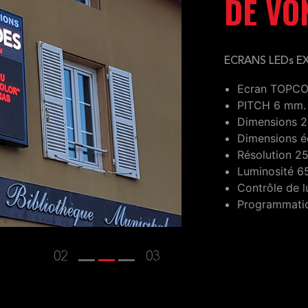
DE VO
ECRANS LEDs E
Ecran TOPCOL
PITCH 6 mm.
Dimensions 2
Dimensions 
Résolution 2
Luminosité 
Contrôle de 
Programmation
02
03