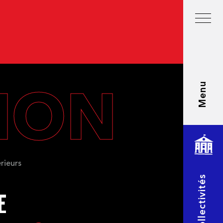
Menu
TION
rieurs
Collectivités
E