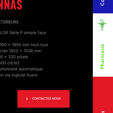
NNAS
XTERIEURS
OR Série P simple face
100 x 1850 mm hors tout
Pharmacie
écran 1920 x 1536 mm
56 x 320 pixels
6500 cd/m2
luminosité automatique
 via logiciel fourni
CONTACTEZ-NOUS