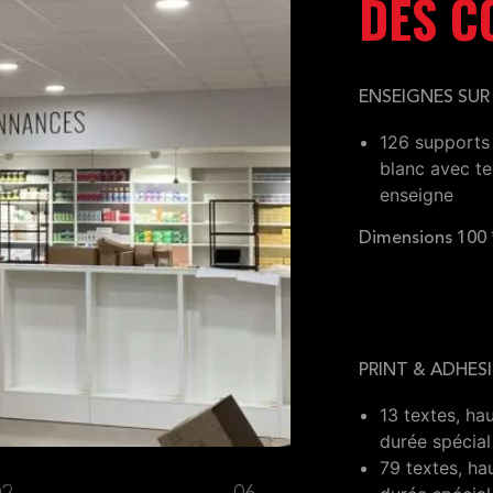
DES C
ENSEIGNES SUR
126 supports
blanc avec te
enseigne
Dimensions 100
PRINT & ADHESI
13 textes, ha
durée spécial
79 textes, ha