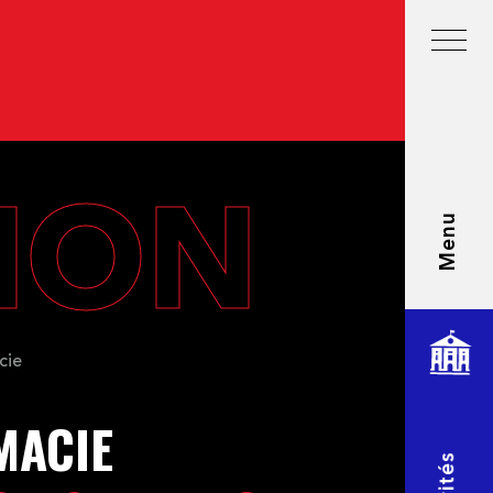
TION
Menu
cie
MACIE