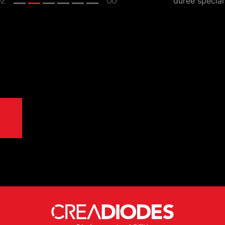
durée spécial
02
06