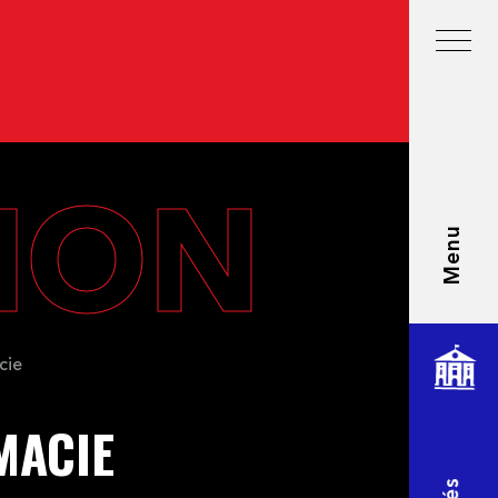
TION
Menu
cie
MACIE