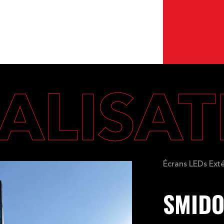
ALISA
Écrans LEDs Exté
SMID