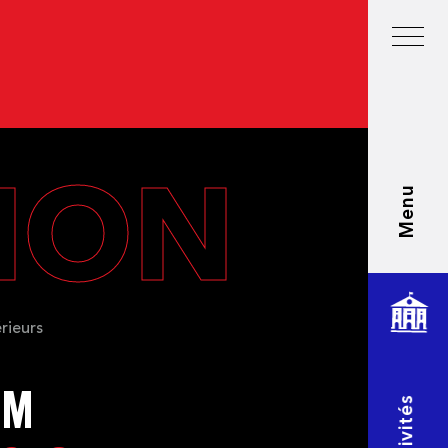
TION
Menu
rieurs
OM