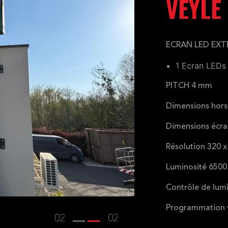
VEYLE
ECRAN LED EXT
1 Ecran LEDs
PITCH 4 mm
Dimensions hors
Dimensions écr
Résolution 320 x
Luminosité 6500
Contrôle de lum
Programmation vi
02
02