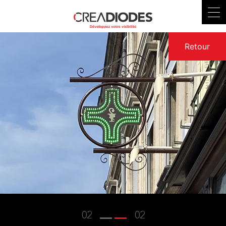
Retour
02
02