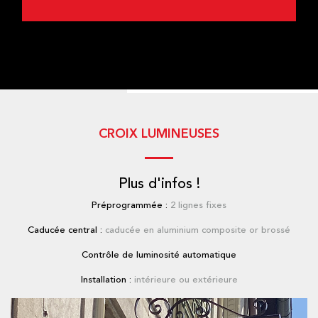
CROIX LUMINEUSES
Plus d'infos !
Préprogrammée :
2 lignes fixes
Caducée central :
caducée en aluminium composite or brossé
Contrôle de luminosité automatique
Installation :
intérieure ou extérieure