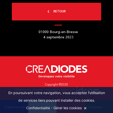
RETOUR
01000
Bourg-en-Bresse
4 septembre 2023
Copyright ©2020
Création site internet :
www.idcom-lagence.fr
En poursuivant votre navigation, vous acceptez l'utilisation
de services tiers pouvant installer des cookies.
Confidentialité
-
Gérer les cookies
Collectivités
Pharmacie
Produits
Contact